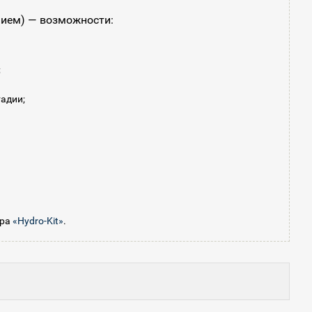
нием) — возможности:
;
адии;
ора
«Hydro-Kit»
.