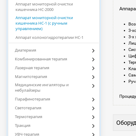
Аппарат мониторной очистки
Аппара
кишечника HC-2000
Аппарат мониторной очистки
кишечника HC-1 (с ручным
Воз
управлением)
3-х
3-х
Аппарат колоногидротерапии HC-1
Лиц
Сис
Диатермия
Циф
Комбинированная терапия
Тер
Лазерная терапия
Кла
Сам
Магнитотерапия
Руч
Медицинские ингаляторы и
небулайзеры
Процеду
Парафинотерапия
Светотерапия
Термотерапия
Оборуд
Тракция
УВЧ-терапия