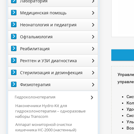
Лаборатория
Медицинская помощь
Неонатология и педиатрия
Офтальмология
Реабилитация
Рентген и УЗИ диагностика
Стерилизация и дезинфекция
Управле
управле
Физиотерапия
Гидроколонотерапия
Сис
Кол
Наконечники Hydro-Kit для
Удо
гидроколонотерапии – одноразовые
Сис
наборы Transcom
Уль
Аппарат мониторной очистки
Воз
кишечника HC-2000 (настенный)