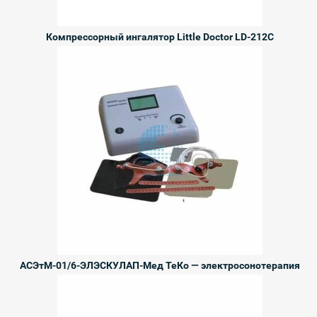
Компрессорный ингалятор Little Doctor LD-212C
АСЭтМ-01/6-ЭЛЭСКУЛАП-Мед ТеКо — электросонотерапия