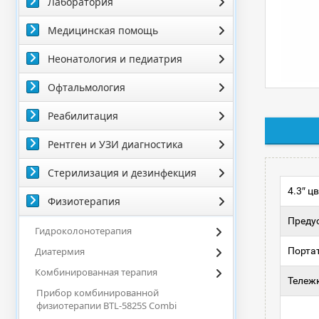
Лаборатория
Медицинская помощь
Неонатология и педиатрия
Офтальмология
Реабилитация
Рентген и УЗИ диагностика
Стерилизация и дезинфекция
4.3″ ц
Физиотерапия
Преду
Гидроколонотерапия
Диатермия
Портат
Комбинированная терапия
Тележк
Прибор комбинированной
физиотерапии BTL-5825S Combi