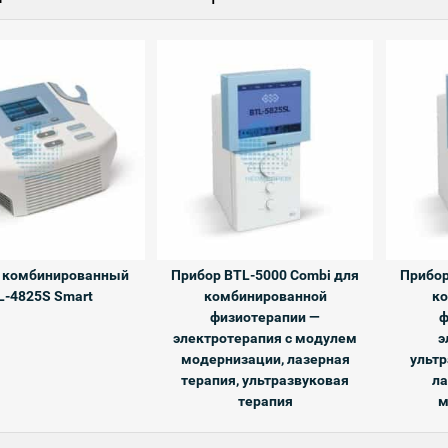
 комбинированный
Прибор BTL-5000 Combi для
Прибор
L-4825S Smart
комбинированной
к
физиотерапии —
ф
электротерапия с модулем
э
модернизации, лазерная
ультр
терапия, ультразвуковая
ла
терапия
м