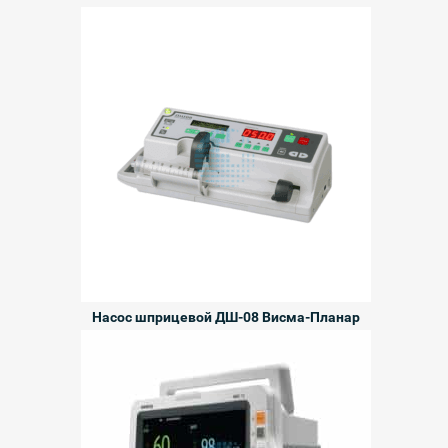
Насос шприцевой ДШ-08 Висма-Планар