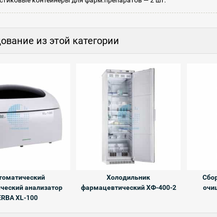
стиковые контейнеры для фарм.препаратов — 2 шт.
ование из этой категории
томатический
Холодильник
Сбо
ческий анализатор
фармацевтический ХФ-400-2
очи
ERBA XL-100