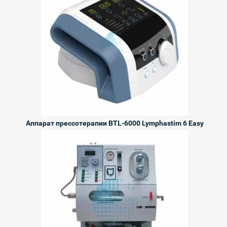
Аппарат прессотерапии BTL-6000 Lymphastim 6 Easy