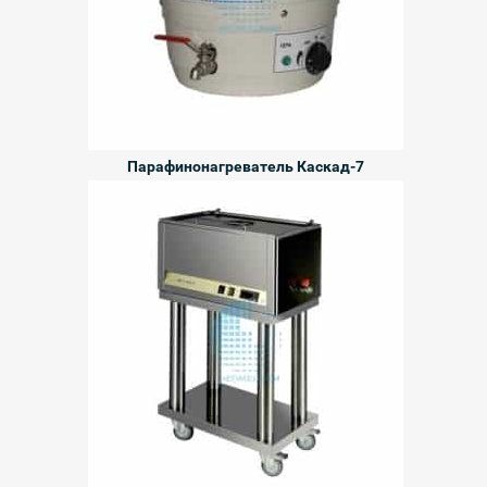
Парафинонагреватель Каскад-7