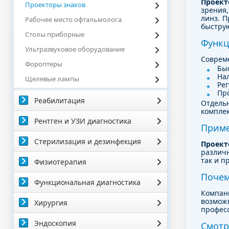
Проект
Проекторы знаков
зрения
линз. П
Рабочее место офтальмолога
быструю
Столы приборные
Функц
Ультразвуковое оборудование
Совре
Фороптеры
Бы
На
Щелевые лампы
Ре
Про
Реабилитация
Отдель
комплек
Рентген и УЗИ диагностика
Прим
Стерилизация и дезинфекция
Проект
различн
так и п
Физиотерапия
Почем
Функциональная диагностика
Компан
возмо
Хирургия
профес
Эндоскопия
Смотр